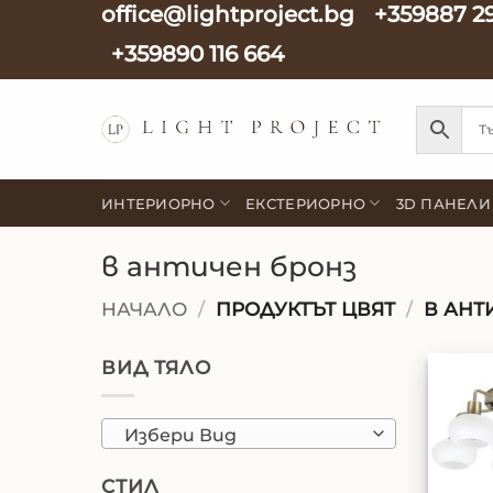
office@lightproject.bg
+359887 2
Skip
to
+359890 116 664
content
ИНТЕРИОРНО
ЕКСТЕРИОРНО
3D ПАНЕЛИ
в античен бронз
НАЧАЛО
/
ПРОДУКТЪТ ЦВЯТ
/
В АНТ
ВИД ТЯЛО
Избери Вид
СТИЛ