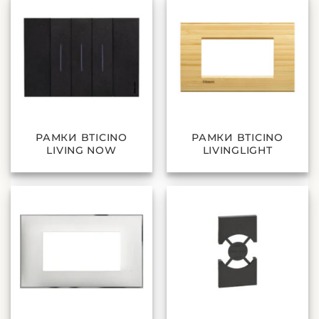
РАМКИ BTICINO
РАМКИ BTICINO
LIVING NOW
LIVINGLIGHT