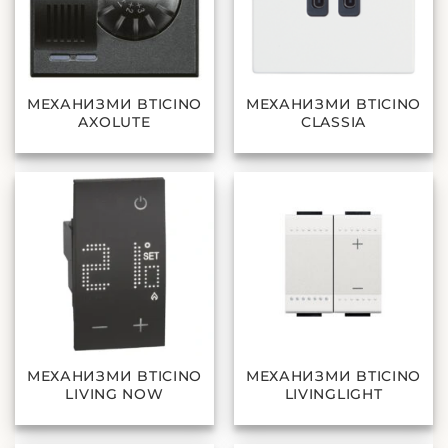
МЕХАНИЗМИ BTICINO
МЕХАНИЗМИ BTICINO
AXOLUTE
CLASSIA
МЕХАНИЗМИ BTICINO
МЕХАНИЗМИ BTICINO
LIVING NOW
LIVINGLIGHT